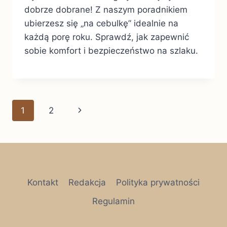
dobrze dobrane! Z naszym poradnikiem
ubierzesz się „na cebulkę” idealnie na
każdą porę roku. Sprawdź, jak zapewnić
sobie komfort i bezpieczeństwo na szlaku.
Nawigacja
Następna
1
2
strony
strona
Kontakt
Redakcja
Polityka prywatności
Regulamin