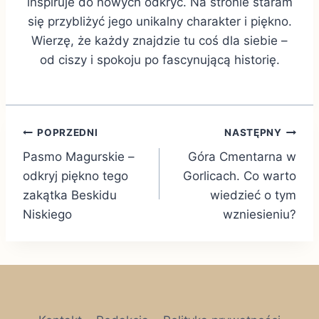
inspiruje do nowych odkryć. Na stronie staram
się przybliżyć jego unikalny charakter i piękno.
Wierzę, że każdy znajdzie tu coś dla siebie –
od ciszy i spokoju po fascynującą historię.
Nawigacja
POPRZEDNI
NASTĘPNY
Pasmo Magurskie –
Góra Cmentarna w
wpisu
odkryj piękno tego
Gorlicach. Co warto
zakątka Beskidu
wiedzieć o tym
Niskiego
wzniesieniu?