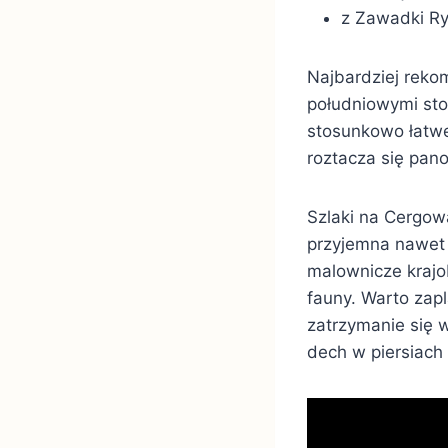
z Zawadki Ry
Najbardziej reko
południowymi sto
stosunkowo łatwe
roztacza się pan
Szlaki na Cergow
przyjemna nawet
malownicze krajob
fauny. Warto zap
zatrzymanie się 
dech w piersiach