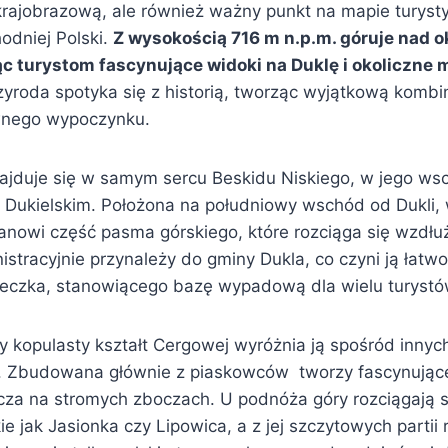
krajobrazową, ale również ważny punkt na mapie turyst
dniej Polski.
Z wysokością 716 m n.p.m. góruje nad o
ąc turystom fascynujące widoki na Duklę i okoliczne 
zyroda spotyka się z historią, tworząc wyjątkową kombin
wnego wypoczynku.
jduje się w samym sercu Beskidu Niskiego, w jego wsc
Dukielskim. Położona na południowy wschód od Dukli
anowi część pasma górskiego, które rozciąga się wzdłuż
istracyjnie przynależy do gminy Dukla, co czyni ją łatw
teczka, stanowiącego bazę wypadową dla wielu turystó
y kopulasty kształt Cergowej wyróżnia ją spośród innyc
. Zbudowana głównie z piaskowców tworzy fascynujące
za na stromych zboczach. U podnóża góry rozciągają 
ie jak Jasionka czy Lipowica, a z jej szczytowych partii 