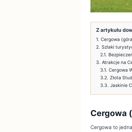
Z artykułu dow
1.
Cergowa (góra
2.
Szlaki turyst
2.1.
Bezpieczeń
3.
Atrakcje na C
3.1.
Cergowa Wi
3.2.
Złota Stud
3.3.
Jaskinie 
Cergowa (
Cergowa to jedna