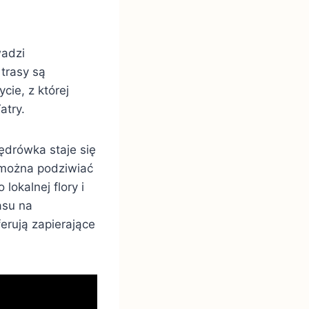
wadzi
trasy są
ie, z której
atry.
ędrówka staje się
 można podziwiać
okalnej flory i
asu na
erują zapierające