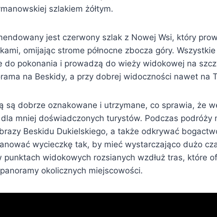
manowskiej szlakiem żółtym.
mendowany jest czerwony szlak z Nowej Wsi, który pro
kami, omijając strome północne zbocza góry. Wszystkie 
 do pokonania i prowadzą do wieży widokowej na szczyc
orama na Beskidy, a przy dobrej widoczności nawet na T
ą są dobrze oznakowane i utrzymane, co sprawia, że w
 dla mniej doświadczonych turystów. Podczas podróży
razy Beskidu Dukielskiego, a także odkrywać bogactwo l
lanować wycieczkę tak, by mieć wystarczająco dużo cz
w punktach widokowych rozsianych wzdłuż tras, które of
 panoramy okolicznych miejscowości.