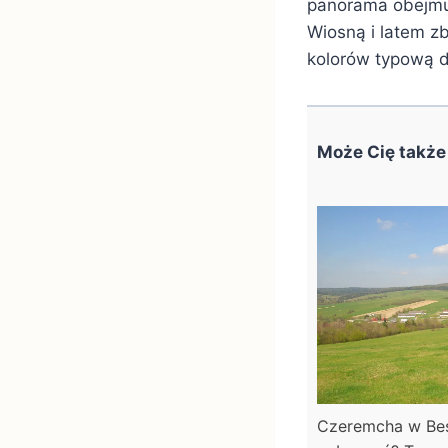
panorama obejmują
Wiosną i latem z
kolorów typową d
Może Cię także
Czeremcha w Bes