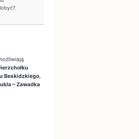
zdobyć?
możliwiają
ierzchołku
u Beskidzkiego,
Dukla – Zawadka