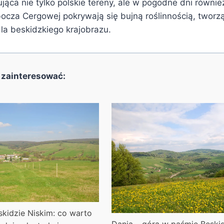
ca nie tylko polskie tereny, ale w pogodne dni również
bocza Cergowej pokrywają się bujną roślinnością, tworz
la beskidzkiego krajobrazu.
 zainteresować:
kidzie Niskim: co warto
Dania – góra w paśmie Beski