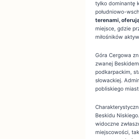
tylko dominantę 
południowo-wscho
terenami, oferuj
miejsce, gdzie pr
miłośników akty
Góra Cergowa zna
zwanej Beskidem 
podkarpackim, st
słowackiej. Admin
pobliskiego mias
Charakterystyczn
Beskidu Niskiego
widoczne zwłaszc
miejscowości, tak