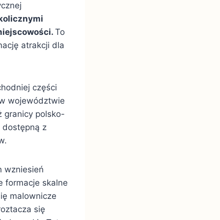
ycznej
kolicznymi
miejscowości.
To
ację atrakcji dla
hodniej części
, w województwie
 granicy polsko-
o dostępną z
w.
h wzniesień
 formacje skalne
się malownicze
roztacza się