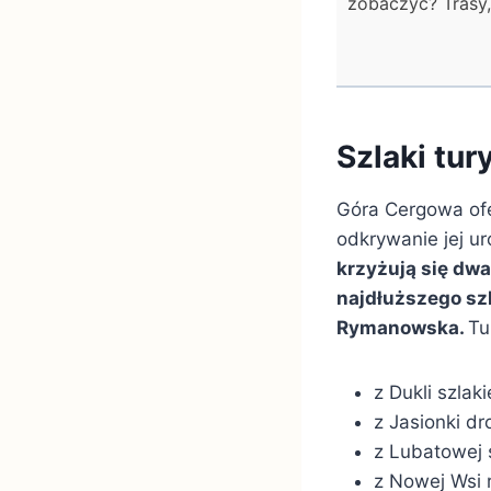
zobaczyć? Trasy,
Szlaki tu
Góra Cergowa ofe
odkrywanie jej ur
krzyżują się dw
najdłuższego szl
Rymanowska.
Tu
z Dukli szlak
z Jasionki dr
z Lubatowej 
z Nowej Wsi 