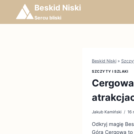
Przejdź
Beskid Niski
do
Sercu bliski
treści
Beskid Niski
»
Szczyt
SZCZYTY I SZLAKI
Cergowa 
atrakcja
Jakub Kamiński
16 
Odkryj magię Bes
Góra Cergowa to 