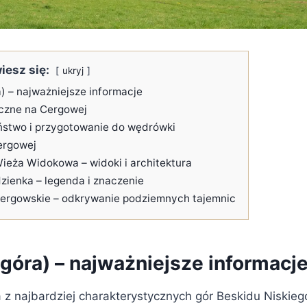
iesz się:
ukryj
) – najważniejsze informacje
yczne na Cergowej
stwo i przygotowanie do wędrówki
ergowej
eża Widokowa – widoki i architektura
zienka – legenda i znaczenie
Cergowskie – odkrywanie podziemnych tajemnic
góra) – najważniejsze informacj
 z najbardziej charakterystycznych gór Beskidu Niskieg