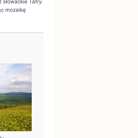
 słowackie Tatry.
ąc mozaikę
du