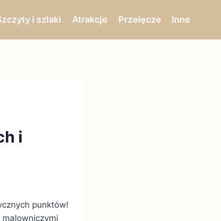
Szczyty i szlaki
Atrakcje
Przełęcze
Inne
h i
tycznych punktów!
o malowniczymi