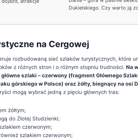
 dojazd, atrakcje
Dukielskiego. Czy warto ją 
rystyczne na Cergowej
ruje rozbudowaną sieć szlaków turystycznych, które u
oków z różnych stron i o różnym stopniu trudności.
Na w
a główne szlaki – czerwony (fragment Głównego Szlak
aku górskiego w Polsce) oraz żółty, biegnący na osi 
ryści mogą wybrać jedną z pięciu głównych tras:
iem żółtym;
ogą do Złotej Studzienki;
szlakiem czerwonym;
również szlakiem czerwonym;